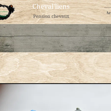
Cheval'liens
Ac
Pension chevaux