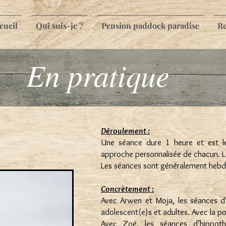
cueil
Qui suis-je ?
Pension paddock paradise
Re
En pratique
Déroulement :
Une séance dure 1 heure et est le 
approche personnalisée de chacun. L
Les séances sont généralement hebdo
Concrètement :
Avec Arwen et Moja, les séances d’
adolescent(e)s et adultes. Avec la po
Avec Zoë, les séances d’hippoth